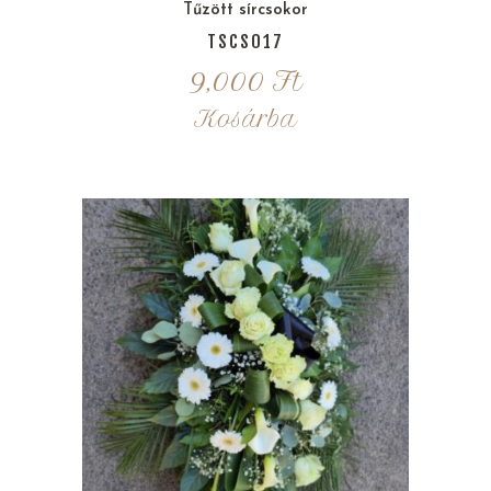
Tűzött sírcsokor
TSCS017
9,000
Ft
Kosárba