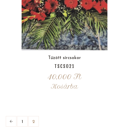
Tűzött sírcsokor
TSCS021
40,000
Ft
Kosárba
1
2