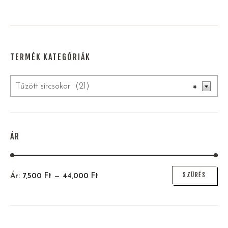
TERMÉK KATEGÓRIÁK
Tűzött sírcsokor (21)
×
ÁR
Min
Max
SZŰRÉS
Ár:
7,500
Ft
—
44,000
Ft
ár
ár