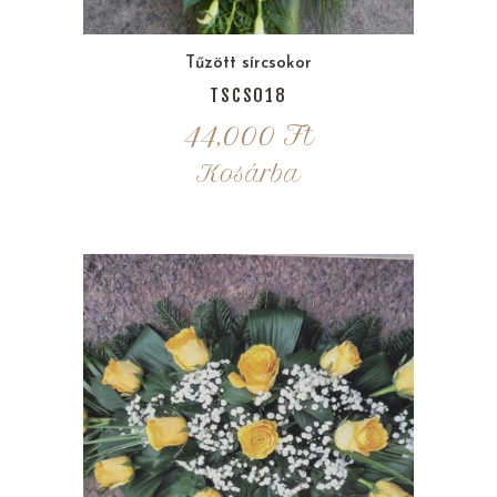
Tűzött sírcsokor
TSCS018
44,000
Ft
Kosárba