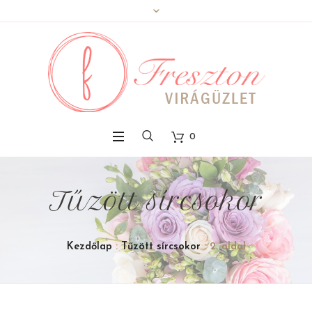
0
Tűzött sírcsokor
Kezdőlap
:
Tűzött sírcsokor
: 2. oldal