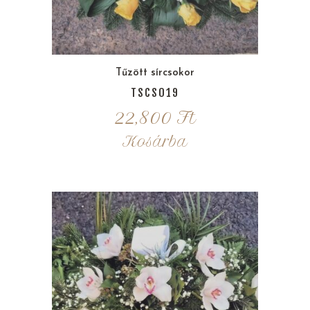
Tűzött sírcsokor
TSCS019
22,800
Ft
Kosárba