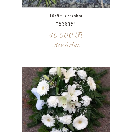
Tűzött sírcsokor
TSCS021
40,000
Ft
Kosárba