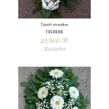
Tűzött sírcsokor
TSCS006
21,500
Ft
Kosárba