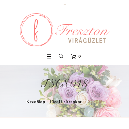
0
TSCS018
Kezdőlap
:
Tűzött sírcsokor
: TSCS018