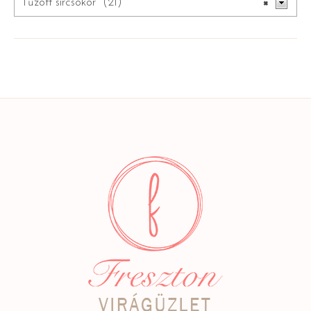
Tűzött sírcsokor (21)
×