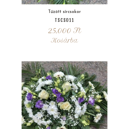
Tűzött sírcsokor
TSCS011
25,000
Ft
Kosárba