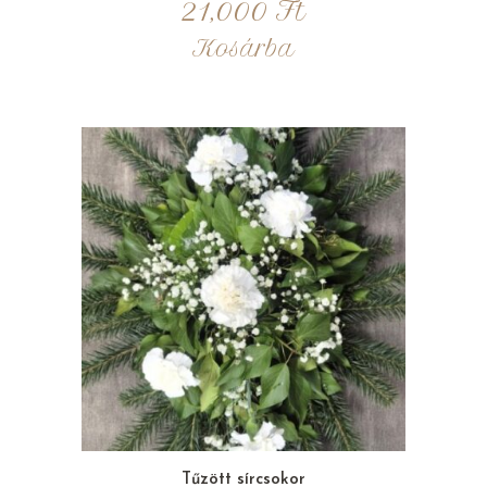
21,000
Ft
Kosárba
Tűzött sírcsokor