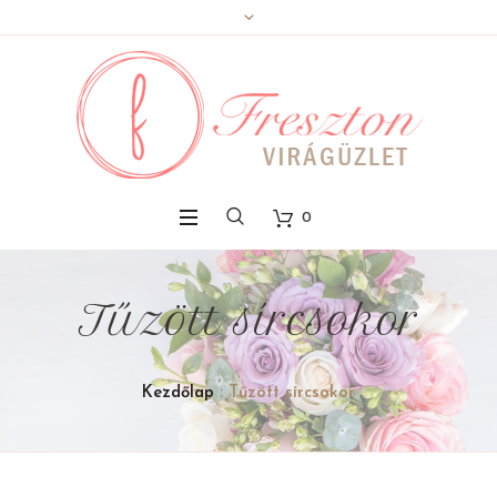
0
Tűzött sírcsokor
Kezdőlap
: Tűzött sírcsokor