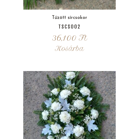
Tűzött sírcsokor
TSCS002
36,100
Ft
Kosárba