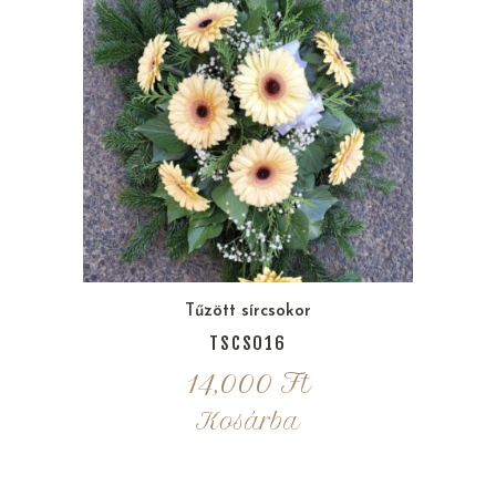
Tűzött sírcsokor
TSCS016
14,000
Ft
Kosárba