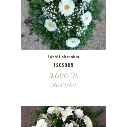
Tűzött sírcsokor
TSCS005
9,600
Ft
Kosárba