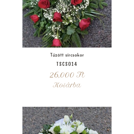
Tűzött sírcsokor
TSCS014
26,000
Ft
Kosárba