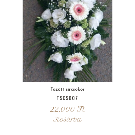
Tűzött sírcsokor
TSCS007
22,000
Ft
Kosárba