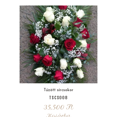
Tűzött sírcsokor
TSCS008
35,500
Ft
Kosárba