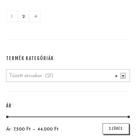
1
2
TERMÉK KATEGÓRIÁK
Tűzött sírcsokor (21)
×
ÁR
Min
Max
SZŰRÉS
Ár:
7,500
Ft
—
44,000
Ft
ár
ár