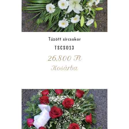
Tűzött sírcsokor
TSCS013
26,800
Ft
Kosárba