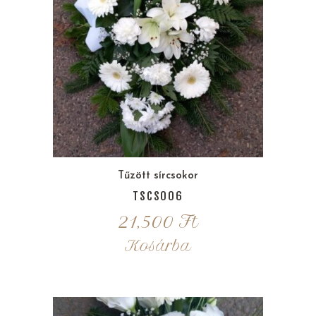
Tűzött sírcsokor
TSCS006
21,500
Ft
Kosárba