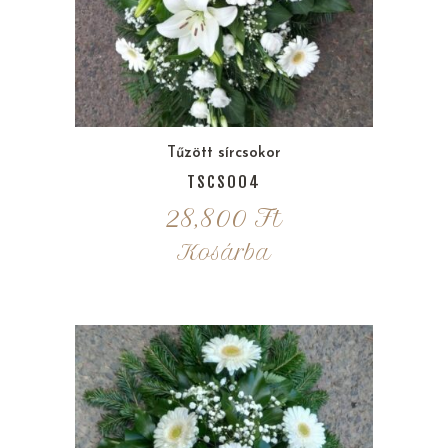
Tűzött sírcsokor
TSCS004
28,800
Ft
Kosárba