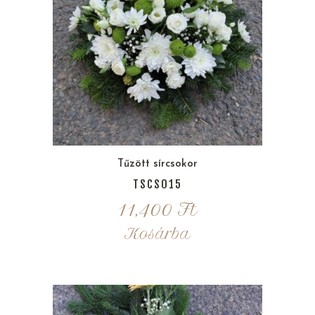
Tűzött sírcsokor
TSCS015
11,400
Ft
Kosárba