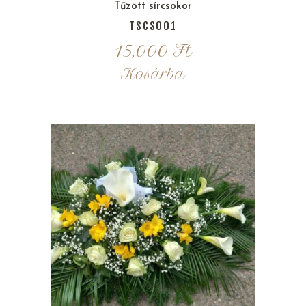
Tűzött sírcsokor
TSCS001
15,000
Ft
Kosárba