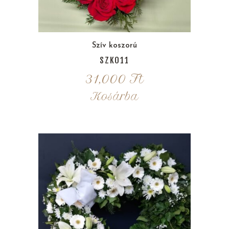
Szív koszorú
SZK011
31,000
Ft
Kosárba