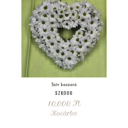
Szív koszorú
SZK006
10,000
Ft
Kosárba