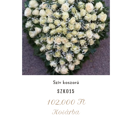
Szív koszorú
SZK015
102,000
Ft
Kosárba