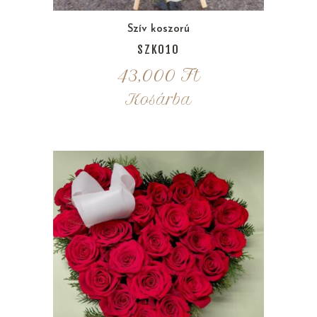
Szív koszorú
SZK010
43,000
Ft
Kosárba