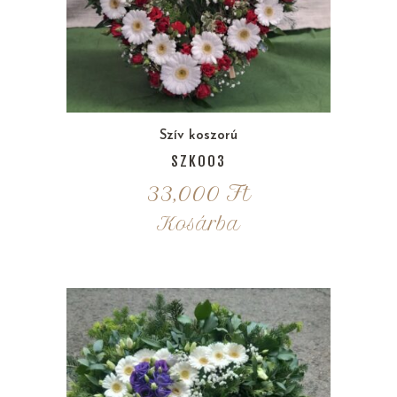
Szív koszorú
SZK003
33,000
Ft
Kosárba