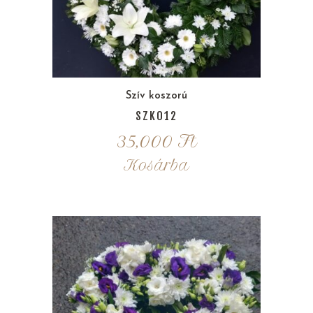
Szív koszorú
SZK012
35,000
Ft
Kosárba