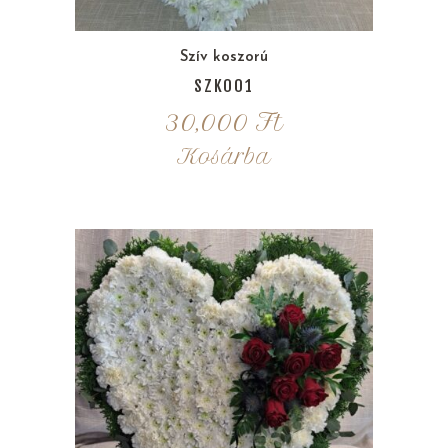
Szív koszorú
SZK001
30,000
Ft
Kosárba