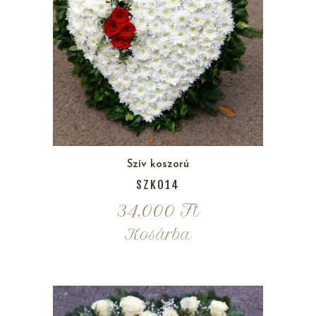
Szív koszorú
SZK014
34,000
Ft
Kosárba