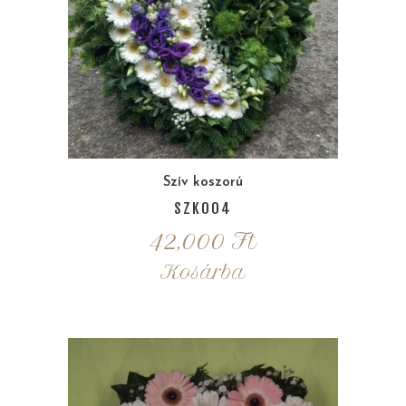
Szív koszorú
SZK004
42,000
Ft
Kosárba