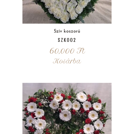
Szív koszorú
SZK002
60,000
Ft
Kosárba