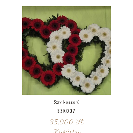
Szív koszorú
SZK007
35,000
Ft
Kosárba