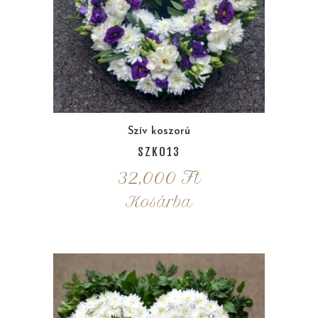
Szív koszorú
SZK013
32,000
Ft
Kosárba