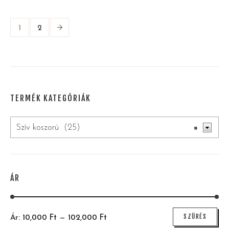
1
2
TERMÉK KATEGÓRIÁK
Szív koszorú (25)
×
ÁR
Min
Max
SZŰRÉS
Ár:
10,000
Ft
—
102,000
Ft
ár
ár