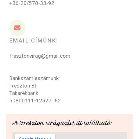
+36-20/578-33-92
EMAIL CÍMÜNK:
fresztonvirag@gmail.com
Bankszámlaszámunk:
Freszton Bt.
Takarékbank
50800111-12527162
A Freszton virágüzlet itt található: