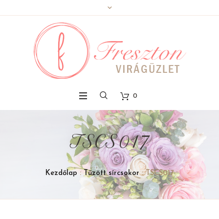
0
TSCS017
Kezdőlap
:
Tűzött sírcsokor
: TSCS017