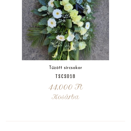
Tűzött sírcsokor
TSCS018
44,000
Ft
Kosárba