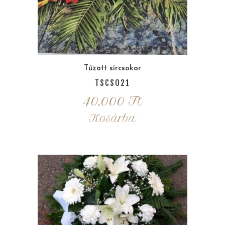
Tűzött sírcsokor
TSCS021
40,000
Ft
Kosárba