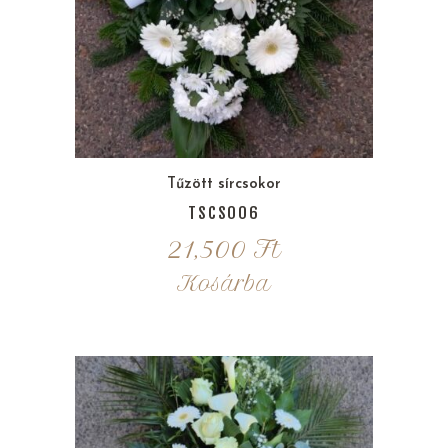
Tűzött sírcsokor
TSCS006
21,500
Ft
Kosárba