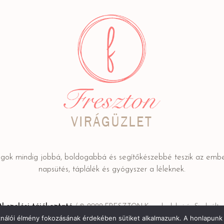
ágok mindig jobbá, boldogabbá és segítőkészebbé teszik az embe
napsütés, táplálék és gyógyszer a léleknek.
kezelési tájékoztató
/ © 2022 FRESZTON Kereskedelmi és Szolgáltat
ználói élmény fokozásának érdekében sütiket alkalmazunk. A honlapunk 