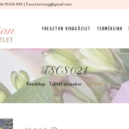
 +36-72/412-989 | fresztonvirag@gmail.com
FRESZTON VIRÁGÜZLET
TERMÉKEINK
TSCS021
Kezdőlap
:
Tűzött sírcsokor
: TSCS021