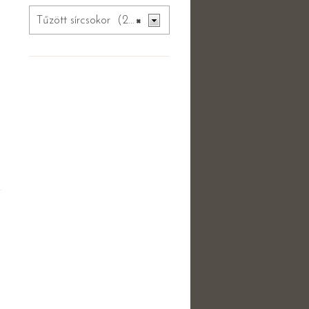
Tűzött sírcsokor (21)
×