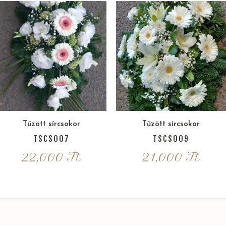
Tűzött sírcsokor
Tűzött sírcsokor
TSCS007
TSCS009
22,000
Ft
21,000
Ft