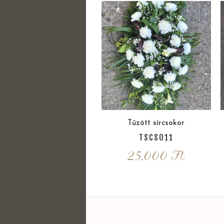
Tűzött sírcsokor
TSCS011
25,000
Ft