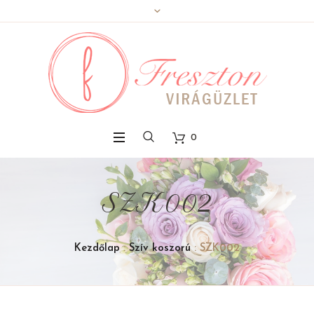
0
SZK002
Kezdőlap
:
Szív koszorú
: SZK002