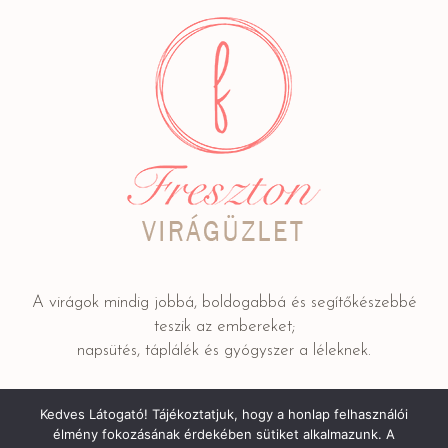
A virágok mindig jobbá, boldogabbá és segítőkészebbé
teszik az embereket;
napsütés, táplálék és gyógyszer a léleknek.
Kedves Látogató! Tájékoztatjuk, hogy a honlap felhasználói
Adatkezelési tájékoztató
/ © 2022 FRESZTON Kereskedelmi
élmény fokozásának érdekében sütiket alkalmazunk. A