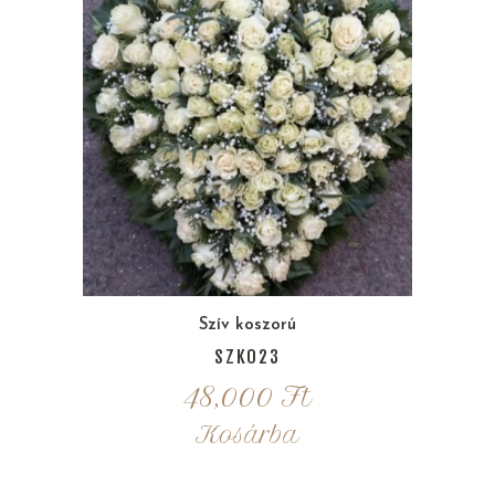
Szív koszorú
SZK023
48,000
Ft
Kosárba