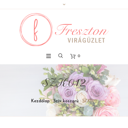
0
SZK012
Kezdőlap
:
Szív koszorú
: SZK012