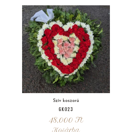
Szív koszorú
GK023
48,000
Ft
Kosárba