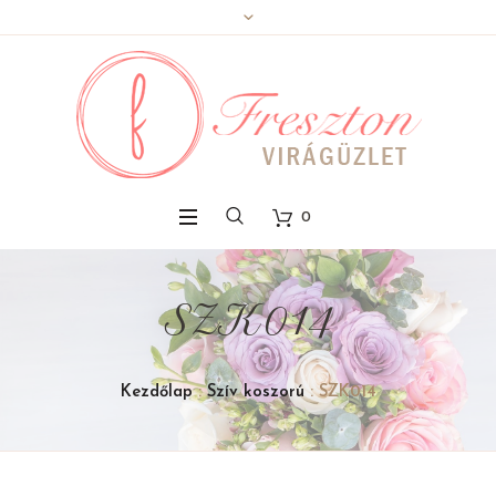
0
SZK014
Kezdőlap
:
Szív koszorú
: SZK014