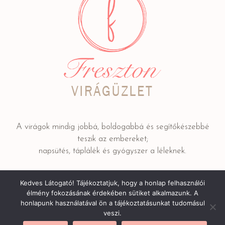
A virágok mindig jobbá, boldogabbá és segítőkészebbé
teszik az embereket;
napsütés, táplálék és gyógyszer a léleknek.
Kedves Látogató! Tájékoztatjuk, hogy a honlap felhasználói
Adatkezelési tájékoztató
/ © 2022 FRESZTON Kereskedelmi
élmény fokozásának érdekében sütiket alkalmazunk. A
és Szolgáltató Bt.
honlapunk használatával ön a tájékoztatásunkat tudomásul
veszi.