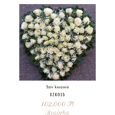
Szív koszorú
SZK015
102,000
Ft
Kosárba