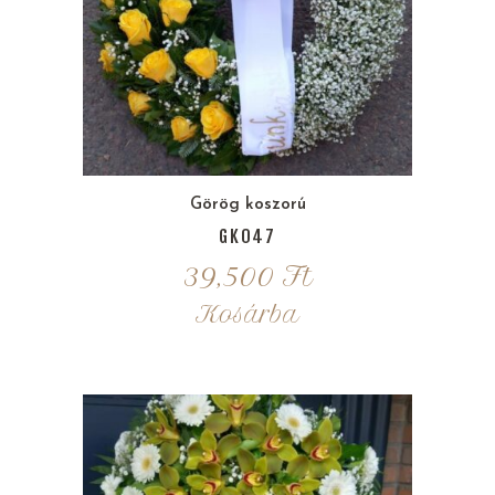
Görög koszorú
GK047
39,500
Ft
Kosárba