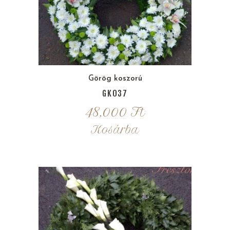
Görög koszorú
GK037
48,000
Ft
Kosárba