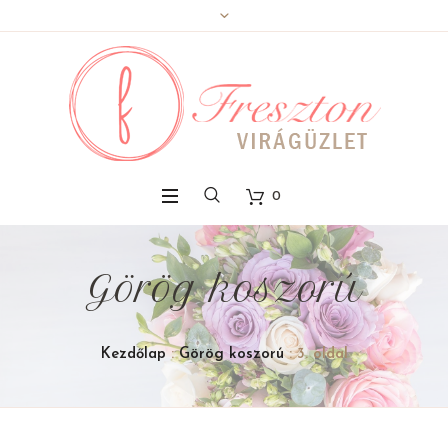
0
Görög koszorú
Kezdőlap
:
Görög koszorú
: 3. oldal