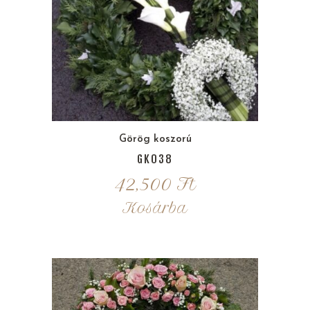
Görög koszorú
GK038
42,500
Ft
Kosárba