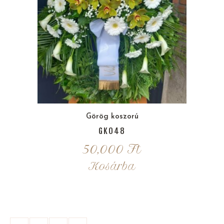
Görög koszorú
GK048
50,000
Ft
Kosárba