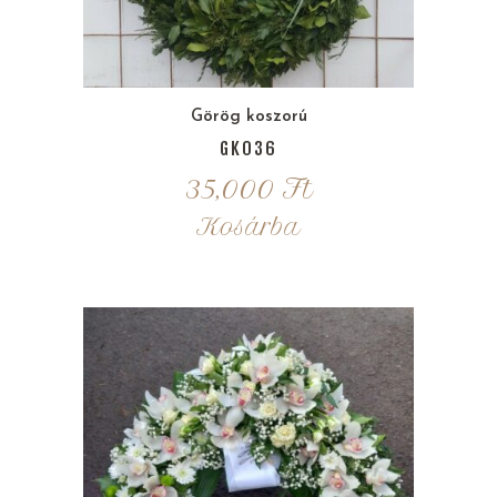
Görög koszorú
GK036
35,000
Ft
Kosárba