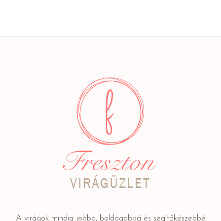
A virágok mindig jobbá, boldogabbá és segítőkészebbé