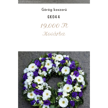
Görög koszorú
GK044
19,000
Ft
Kosárba