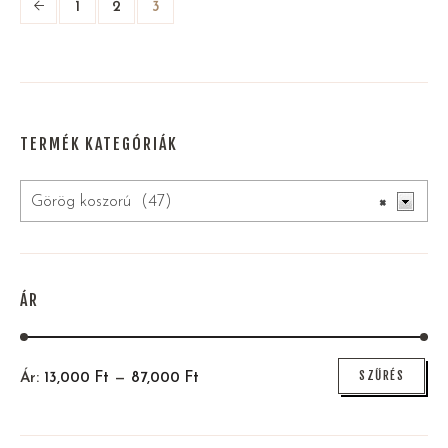
1
2
3
TERMÉK KATEGÓRIÁK
Görög koszorú (47)
×
ÁR
Min
Max
SZŰRÉS
Ár:
13,000
Ft
—
87,000
Ft
ár
ár