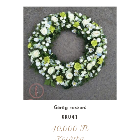
Görög koszorú
GK041
40,000
Ft
Kosárba