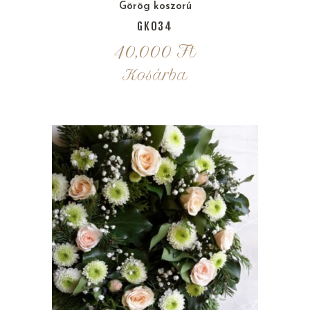
Görög koszorú
GK034
40,000
Ft
Kosárba