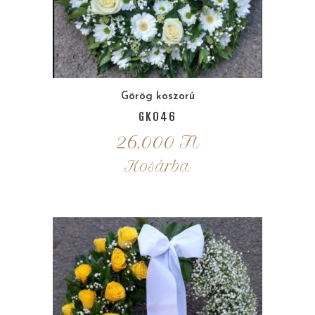
Görög koszorú
GK046
26,000
Ft
Kosárba