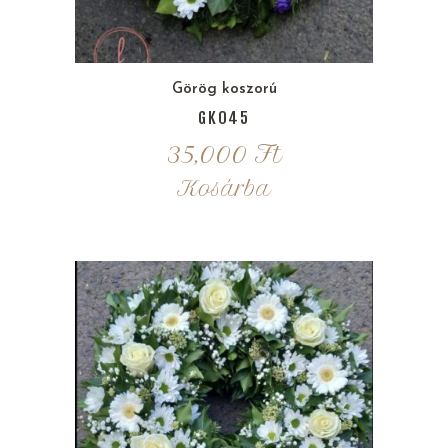
Görög koszorú
GK045
35,000
Ft
Kosárba