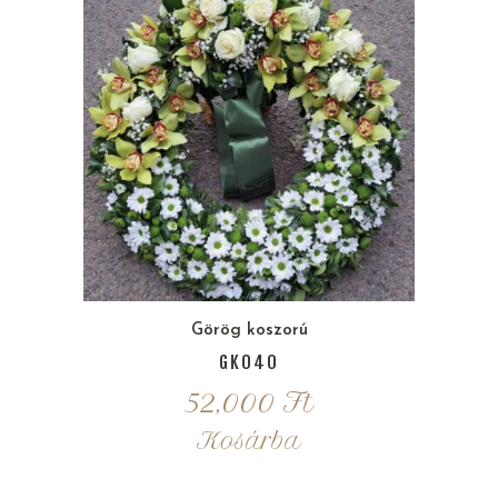
Görög koszorú
GK040
52,000
Ft
Kosárba