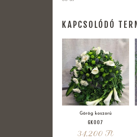
KAPCSOLÓDÓ TER
Görög koszorú
GK007
34,200
Ft