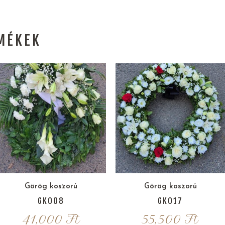
MÉKEK
Görög koszorú
Görög koszorú
GK008
GK017
41,000
Ft
55,500
Ft