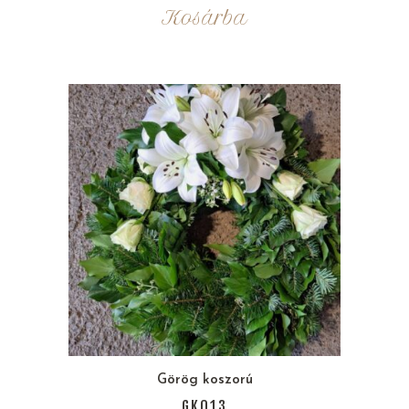
Kosárba
Görög koszorú
GK013