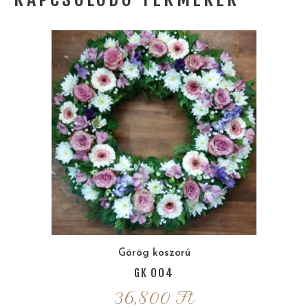
Görög koszorú
GK 004
36,800
Ft