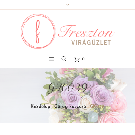
0
GK039
Kezdőlap
:
Görög koszorú
: GK039