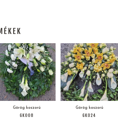
MÉKEK
Görög koszorú
Görög koszorú
GK008
GK024