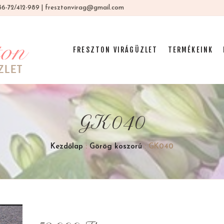
 +36-72/412-989 | fresztonvirag@gmail.com
FRESZTON VIRÁGÜZLET
TERMÉKEINK
GK040
Kezdőlap
:
Görög koszorú
: GK040