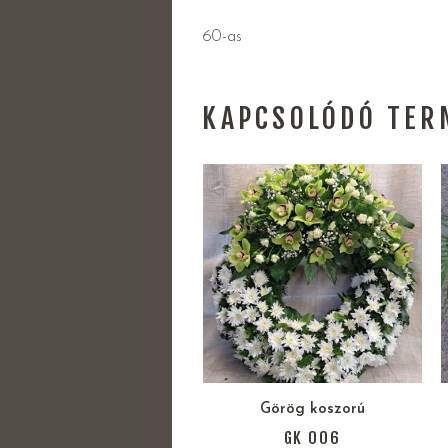
60-as
KAPCSOLÓDÓ TER
Görög koszorú
GK 006