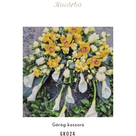
Kosárba
Görög koszorú
GK024