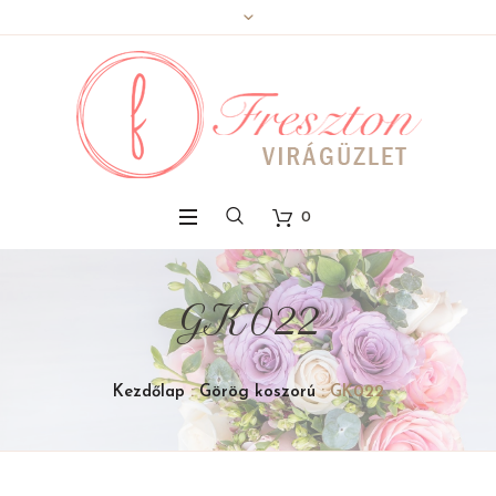
0
GK022
Kezdőlap
:
Görög koszorú
: GK022