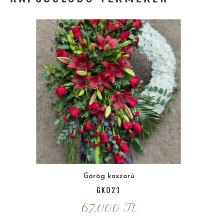
Görög koszorú
GK021
67,000
Ft