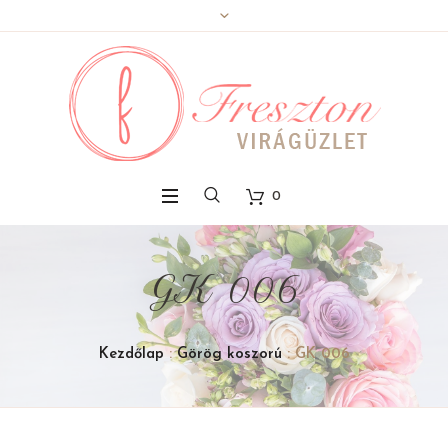
0
GK 006
Kezdőlap
:
Görög koszorú
: GK 006