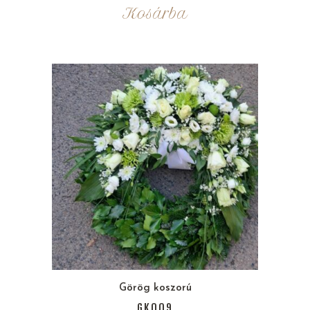
Kosárba
Görög koszorú
GK009