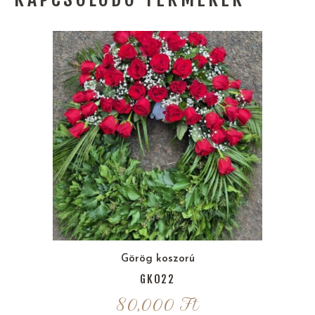
Görög koszorú
GK022
80,000
Ft