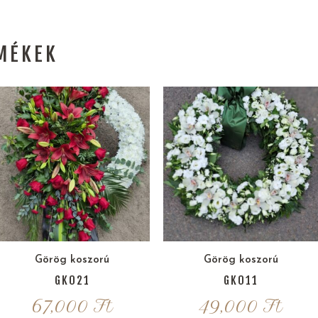
MÉKEK
Görög koszorú
Görög koszorú
GK021
GK011
67,000
Ft
49,000
Ft