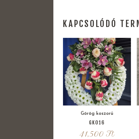
KAPCSOLÓDÓ TER
Görög koszorú
GK016
41,500
Ft