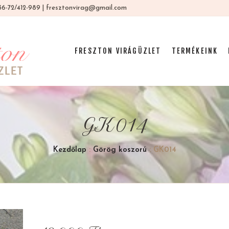
 +36-72/412-989 | fresztonvirag@gmail.com
FRESZTON VIRÁGÜZLET
TERMÉKEINK
GK014
Kezdőlap
:
Görög koszorú
: GK014