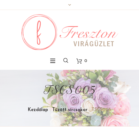
0
TSCS005
Kezdőlap
:
Tűzött sírcsokor
: TSCS005