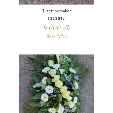
Tűzött sírcsokor
TSCS017
9,000
Ft
Kosárba