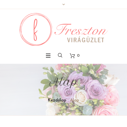
0
Alap
Kezdőlap
: Alap