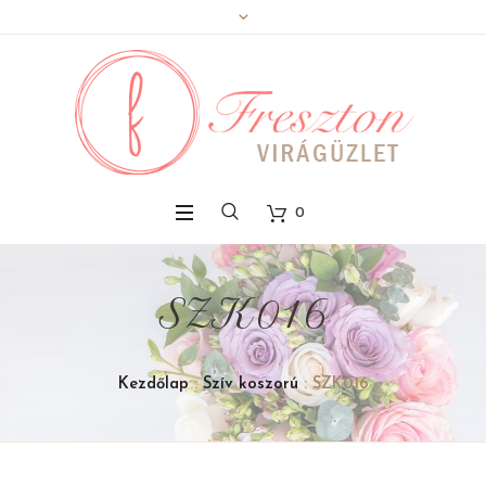
0
SZK016
Kezdőlap
:
Szív koszorú
: SZK016