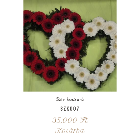
Szív koszorú
SZK007
35,000
Ft
Kosárba