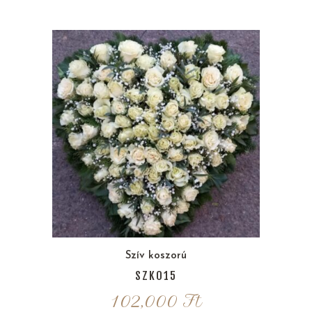
Szív koszorú
SZK015
102,000
Ft