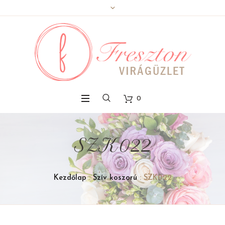
0
SZK022
Kezdőlap
:
Szív koszorú
: SZK022