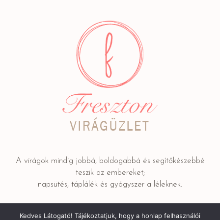
A virágok mindig jobbá, boldogabbá és segítőkészebbé
teszik az embereket;
napsütés, táplálék és gyógyszer a léleknek.
Kedves Látogató! Tájékoztatjuk, hogy a honlap felhasználói