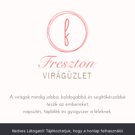
A virágok mindig jobbá, boldogabbá és segítőkészebbé
teszik az embereket;
napsütés, táplálék és gyógyszer a léleknek.
Kedves Látogató! Tájékoztatjuk, hogy a honlap felhasználói
Adatkezelési tájékoztató
/ © 2022 FRESZTON Kereskedelmi