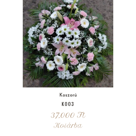
Koszorú
K003
37,000
Ft
Kosárba