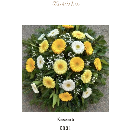
Kosárba
Koszorú
K031