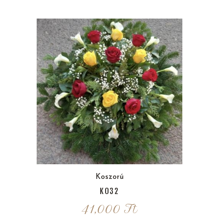
Koszorú
K032
41,000
Ft