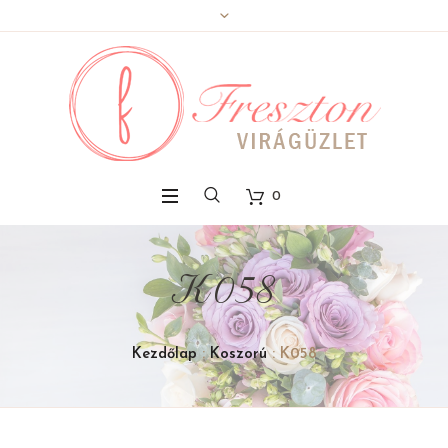
0
K058
Kezdőlap
:
Koszorú
: K058