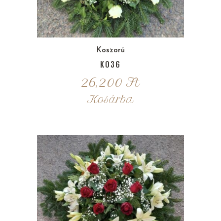
Koszorú
K036
26,200
Ft
Kosárba