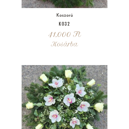
Koszorú
K032
41,000
Ft
Kosárba