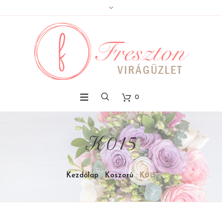
0
K015
Kezdőlap
:
Koszorú
: K015