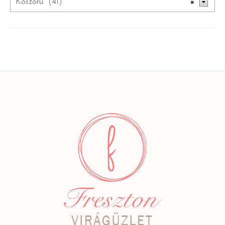
Koszorú (41)
×