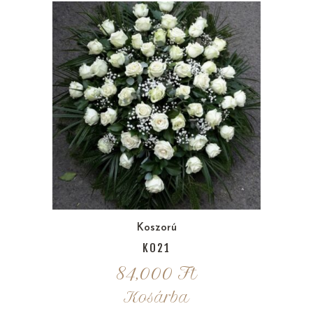
Koszorú
K021
84,000
Ft
Kosárba