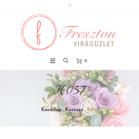
0
K057
Kezdőlap
:
Koszorú
: K057