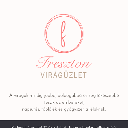
A virágok mindig jobbá, boldogabbá és segítőkészebbé
teszik az embereket;
napsütés, táplálék és gyógyszer a léleknek.
Kedves Látogató! Tájékoztatjuk, hogy a honlap felhasználói