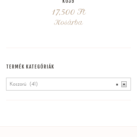
K035
17,500
Ft
Kosárba
TERMÉK KATEGÓRIÁK
Koszorú (41)
×