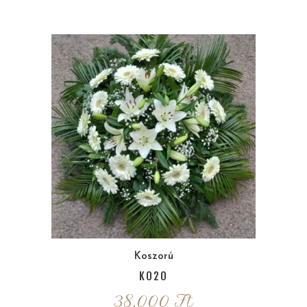
Koszorú
K020
38,000
Ft