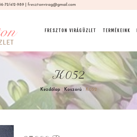
 +36-72/412-989 | fresztonvirag@gmail.com
FRESZTON VIRÁGÜZLET
TERMÉKEINK
K052
Kezdőlap
:
Koszorú
: K052