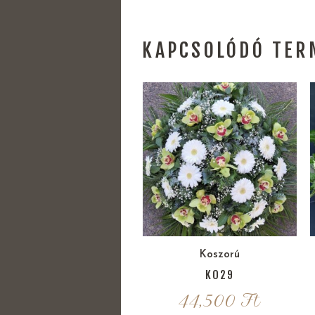
KAPCSOLÓDÓ TER
Koszorú
K029
44,500
Ft