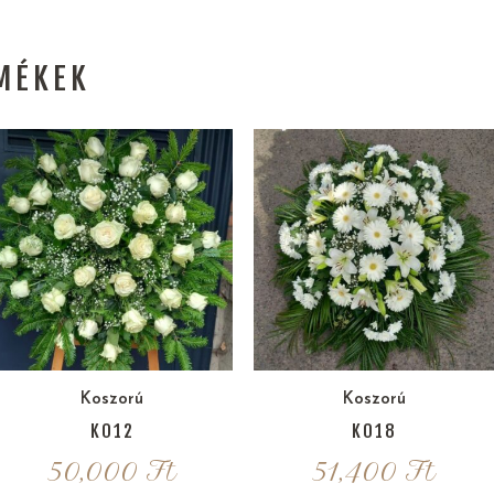
MÉKEK
Koszorú
Koszorú
K012
K018
50,000
Ft
51,400
Ft