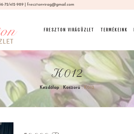
 +36-72/412-989 | fresztonvirag@gmail.com
FRESZTON VIRÁGÜZLET
TERMÉKEINK
K012
Kezdőlap
:
Koszorú
: K012