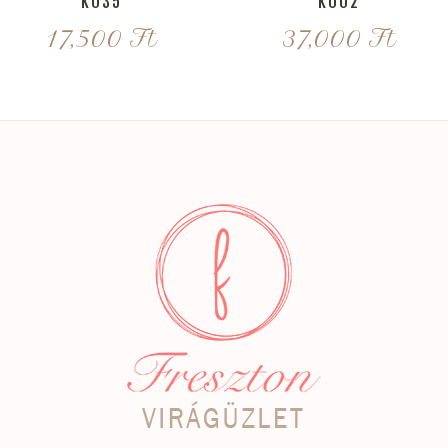
K035
K002
17,500
Ft
37,000
Ft