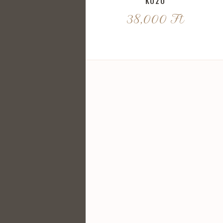
K020
38,000
Ft