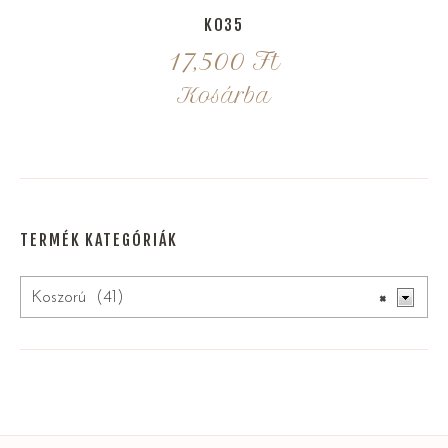
K035
17,500
Ft
Kosárba
TERMÉK KATEGÓRIÁK
Koszorú (41)
×