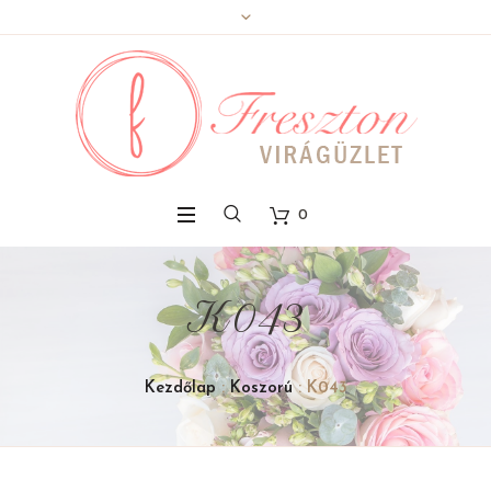
0
K043
Kezdőlap
:
Koszorú
: K043