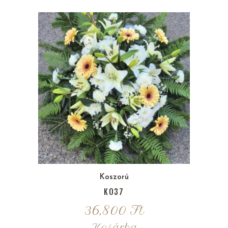
Koszorú
K037
36,800
Ft
Kosárba