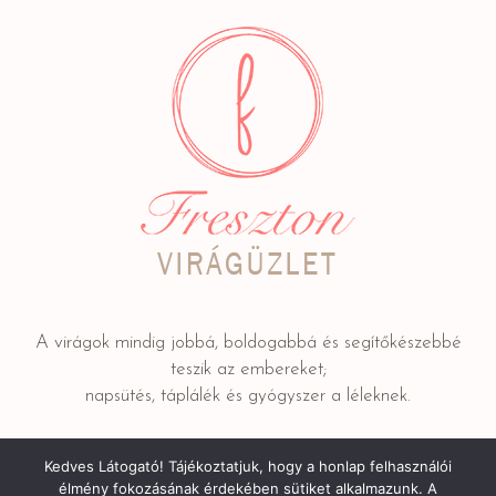
A virágok mindig jobbá, boldogabbá és segítőkészebbé
teszik az embereket;
napsütés, táplálék és gyógyszer a léleknek.
Kedves Látogató! Tájékoztatjuk, hogy a honlap felhasználói
Adatkezelési tájékoztató
/ © 2022 FRESZTON Kereskedelmi
élmény fokozásának érdekében sütiket alkalmazunk. A