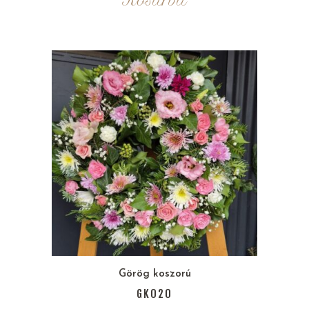
Kosárba
Görög koszorú
GK020