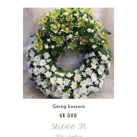
Görög koszorú
GK 006
56,000
Ft