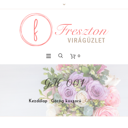
0
GK 001
Kezdőlap
:
Görög koszorú
: GK 001