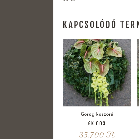
KAPCSOLÓDÓ TER
Görög koszorú
GK 003
35,700
Ft