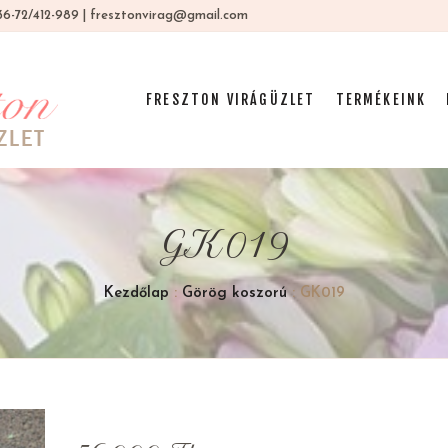
 +36-72/412-989 | fresztonvirag@gmail.com
FRESZTON VIRÁGÜZLET
TERMÉKEINK
GK019
Kezdőlap
:
Görög koszorú
: GK019