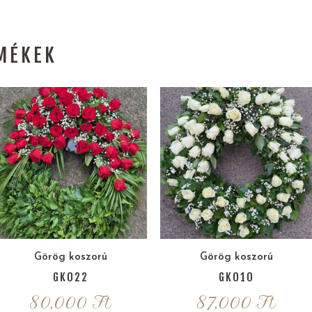
MÉKEK
Görög koszorú
Görög koszorú
GK022
GK010
80,000
Ft
87,000
Ft