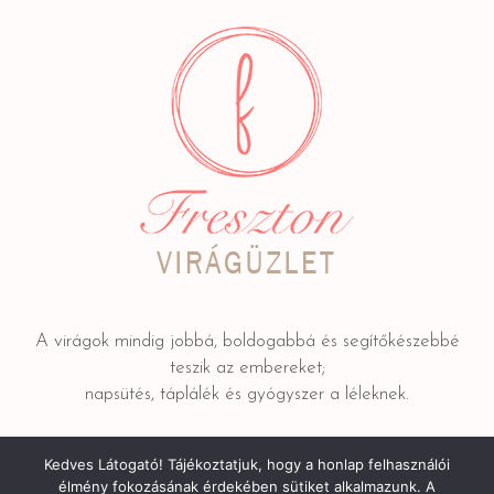
A virágok mindig jobbá, boldogabbá és segítőkészebbé
teszik az embereket;
napsütés, táplálék és gyógyszer a léleknek.
Kedves Látogató! Tájékoztatjuk, hogy a honlap felhasználói
Adatkezelési tájékoztató
/ © 2022 FRESZTON Kereskedelmi
élmény fokozásának érdekében sütiket alkalmazunk. A