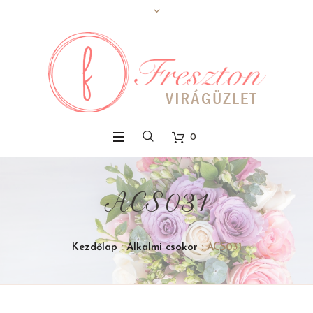
0
ACS031
Kezdőlap
:
Alkalmi csokor
: ACS031