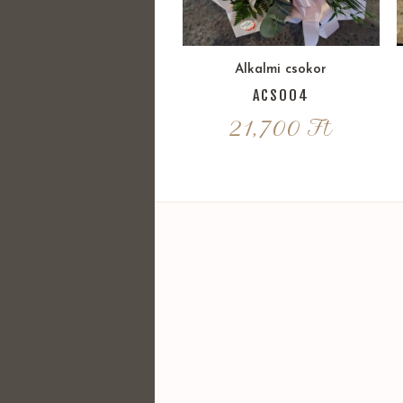
Alkalmi csokor
ACS004
21,700
Ft