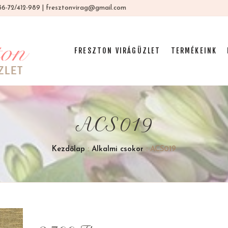
 +36-72/412-989 | fresztonvirag@gmail.com
FRESZTON VIRÁGÜZLET
TERMÉKEINK
ACS019
Kezdőlap
:
Alkalmi csokor
: ACS019