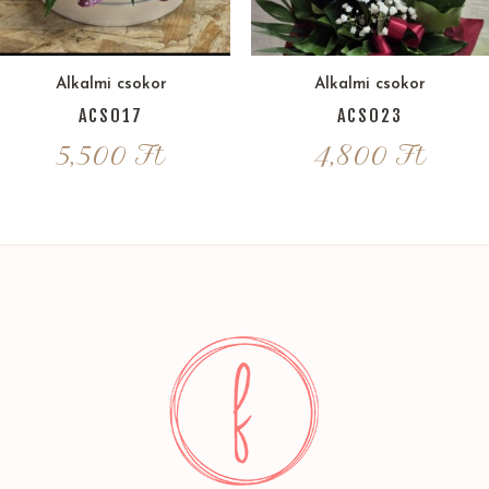
Alkalmi csokor
Alkalmi csokor
ACS017
ACS023
5,500
Ft
4,800
Ft