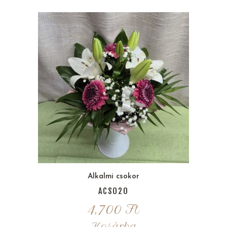
Alkalmi csokor
ACS020
4,700
Ft
Kosárba