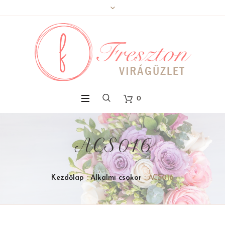
0
ACS016
Kezdőlap
:
Alkalmi csokor
: ACS016