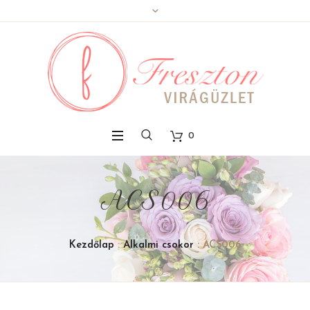
0
ACS006
Kezdőlap
:
Alkalmi csokor
: ACS006