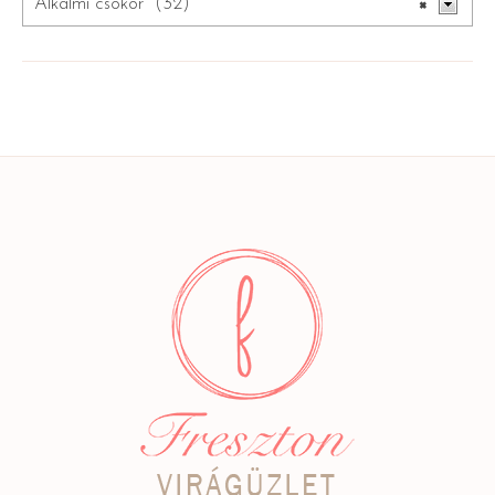
Alkalmi csokor (32)
×