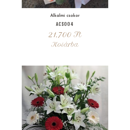
Alkalmi csokor
ACS004
21,700
Ft
Kosárba