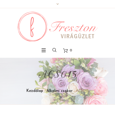
0
ACS015
Kezdőlap
:
Alkalmi csokor
: ACS015