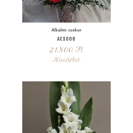
Alkalmi csokor
ACS008
21,800
Ft
Kosárba