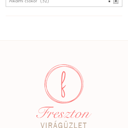
Alkalmi csokor (32)
×