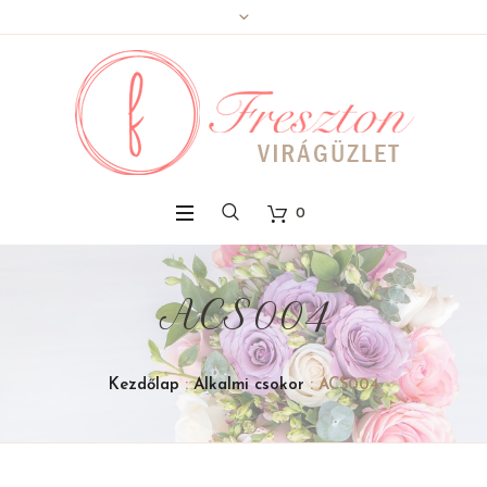
0
ACS004
Kezdőlap
:
Alkalmi csokor
: ACS004