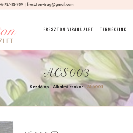
 +36-72/412-989 | fresztonvirag@gmail.com
FRESZTON VIRÁGÜZLET
TERMÉKEINK
ACS003
Kezdőlap
:
Alkalmi csokor
: ACS003