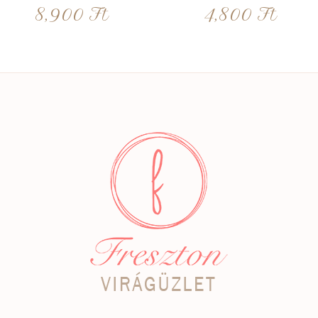
8,900
Ft
4,800
Ft