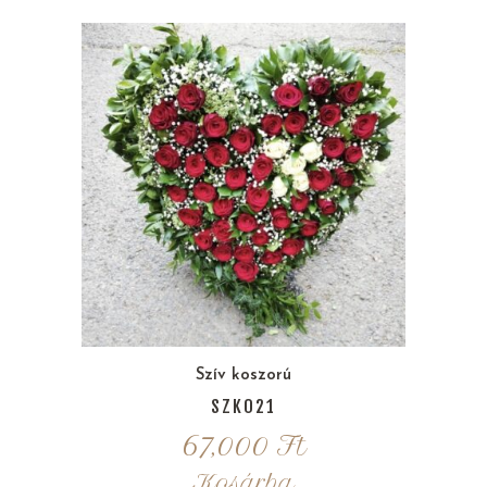
Szív koszorú
SZK021
67,000
Ft
Kosárba