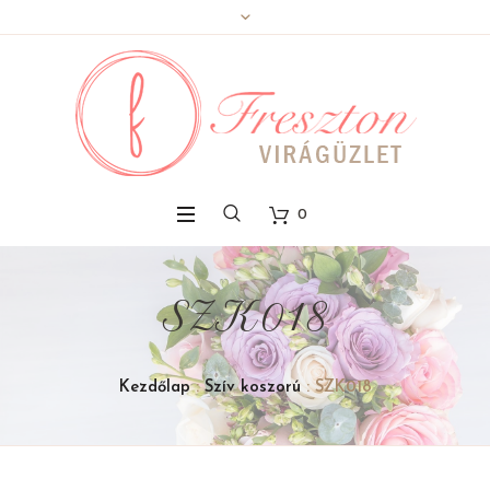
0
SZK018
Kezdőlap
:
Szív koszorú
: SZK018