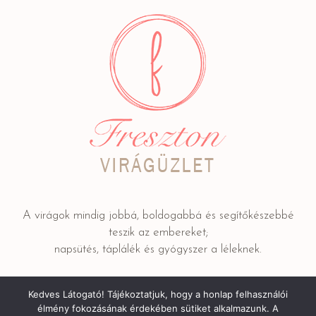
A virágok mindig jobbá, boldogabbá és segítőkészebbé
teszik az embereket;
napsütés, táplálék és gyógyszer a léleknek.
Kedves Látogató! Tájékoztatjuk, hogy a honlap felhasználói
Adatkezelési tájékoztató
/ © 2022 FRESZTON Kereskedelmi
élmény fokozásának érdekében sütiket alkalmazunk. A