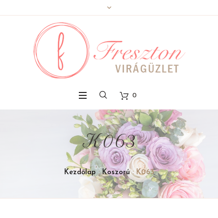
0
K063
Kezdőlap
:
Koszorú
: K063