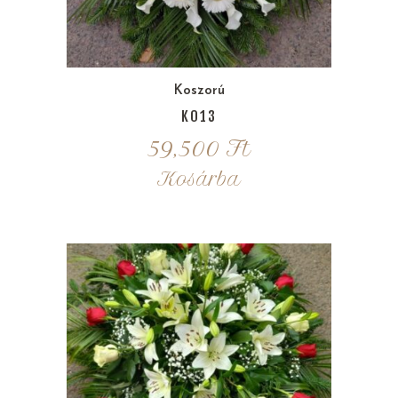
Koszorú
K013
59,500
Ft
Kosárba