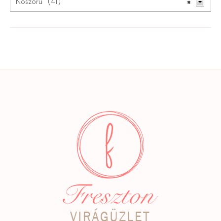
Koszorú (41)
×