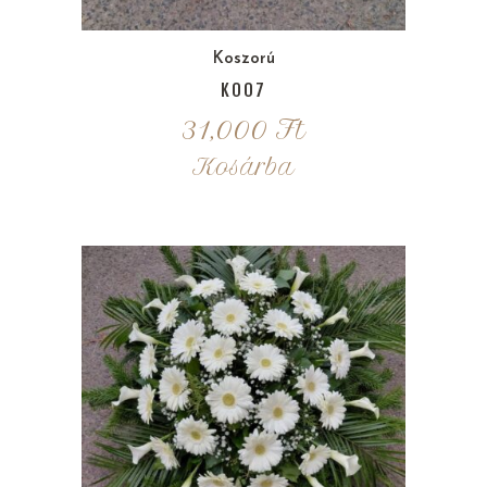
Koszorú
K007
31,000
Ft
Kosárba