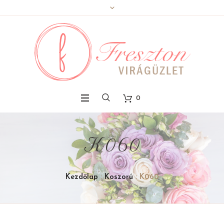
0
K060
Kezdőlap
:
Koszorú
: K060