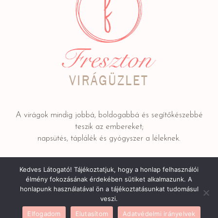
A virágok mindig jobbá, boldogabbá és segítőkészebbé
teszik az embereket;
napsütés, táplálék és gyógyszer a léleknek.
Kedves Látogató! Tájékoztatjuk, hogy a honlap felhasználói
Adatkezelési tájékoztató
/ © 2022 FRESZTON Kereskedelmi
élmény fokozásának érdekében sütiket alkalmazunk. A
és Szolgáltató Bt.
honlapunk használatával ön a tájékoztatásunkat tudomásul
veszi.
Elfogadom
Elutasítom
Adatvédelmi irányelvek