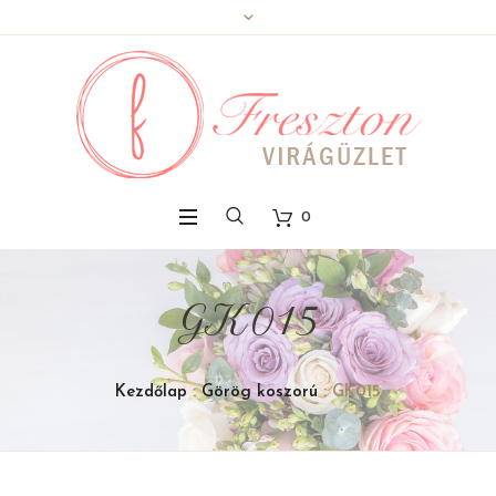
0
GK015
Kezdőlap
:
Görög koszorú
: GK015