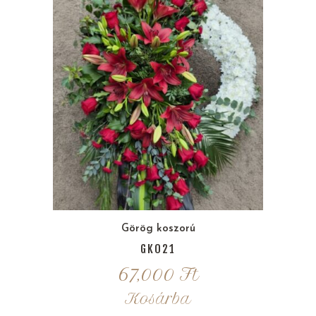
Görög koszorú
GK021
67,000
Ft
Kosárba