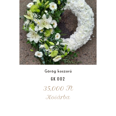
Görög koszorú
GK 002
35,000
Ft
Kosárba