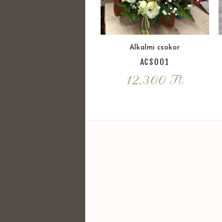
Alkalmi csokor
ACS001
12,300
Ft