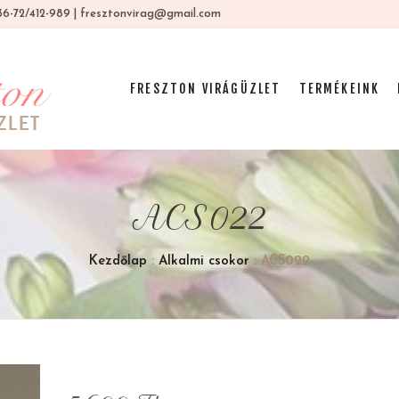
 +36-72/412-989 | fresztonvirag@gmail.com
FRESZTON VIRÁGÜZLET
TERMÉKEINK
ACS022
Kezdőlap
:
Alkalmi csokor
: ACS022